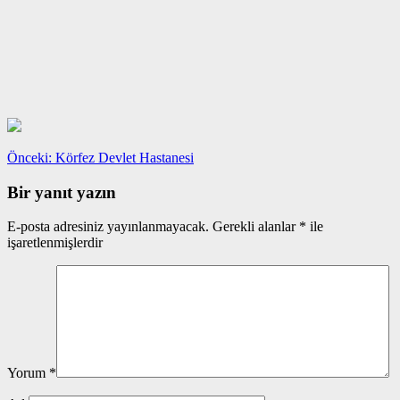
Yazı
Önceki
Önceki:
Körfez Devlet Hastanesi
yazı:
gezinmesi
Bir yanıt yazın
E-posta adresiniz yayınlanmayacak.
Gerekli alanlar
*
ile
işaretlenmişlerdir
Yorum
*