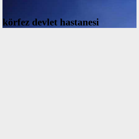
körfez devlet hastanesi