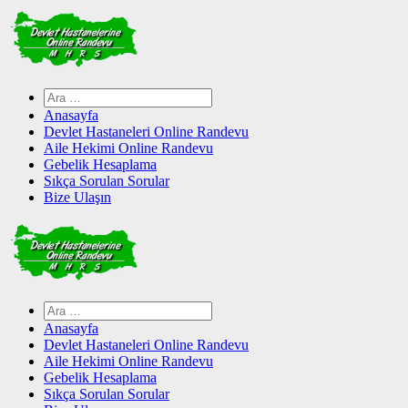
Skip
to
content
Arama:
Anasayfa
Devlet Hastaneleri Online Randevu
Aile Hekimi Online Randevu
Gebelik Hesaplama
Sıkça Sorulan Sorular
Bize Ulaşın
Arama:
Anasayfa
Devlet Hastaneleri Online Randevu
Aile Hekimi Online Randevu
Gebelik Hesaplama
Sıkça Sorulan Sorular