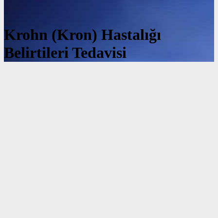
Krohn (Kron) Hastalığı
Belirtileri Tedavisi