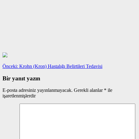
Yazı
Önceki
Önceki:
Krohn (Kron) Hastalığı Belirtileri Tedavisi
yazı:
gezinmesi
Bir yanıt yazın
E-posta adresiniz yayınlanmayacak.
Gerekli alanlar
*
ile
işaretlenmişlerdir