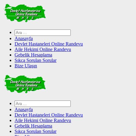
Skip
to
content
Arama:
Anasayfa
Devlet Hastaneleri Online Randevu
Aile Hekimi Online Randevu
Gebelik Hesaplama
Sıkça Sorulan Sorular
Bize Ulaşın
Arama:
Anasayfa
Devlet Hastaneleri Online Randevu
Aile Hekimi Online Randevu
Gebelik Hesaplama
Sıkça Sorulan Sorular