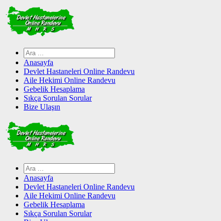
Skip
to
content
Arama:
Anasayfa
Devlet Hastaneleri Online Randevu
Aile Hekimi Online Randevu
Gebelik Hesaplama
Sıkça Sorulan Sorular
Bize Ulaşın
Arama:
Anasayfa
Devlet Hastaneleri Online Randevu
Aile Hekimi Online Randevu
Gebelik Hesaplama
Sıkça Sorulan Sorular