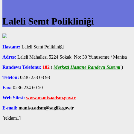
Laleli Semt Polikliniği
Hastane:
Laleli Semt Polikliniği
Adres:
Laleli Mahallesi 5224 Sokak No: 30 Yunusemre / Manisa
Randevu Telefonu:
182
(
Merkezi Hastane Randevu Sistemi
)
Telefon:
0236 233 03 93
Fax:
0236 234 60 50
Web Sitesi:
www.manisaadsm.gov.tr
E-mail:
manisa.adsm@saglik.gov.tr
[reklam1]