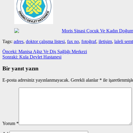
Moris Şinasi Çocuk Ve Kadın Doğum 
Tags:
adres
,
doktor çalışma listesi
,
fax no
,
fotoğraf
,
iletişim
,
laleli semt
Yazı
Önceki
Önceki:
Manisa Ağız Ve Diş Sağlığı Merkezi
yazı:
Sonraki
Sonraki:
Kula Devlet Hastanesi
gezinmesi
yazı:
Bir yanıt yazın
E-posta adresiniz yayınlanmayacak.
Gerekli alanlar
*
ile işaretlenmişl
Yorum
*