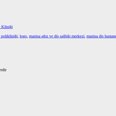
Kliniği
 polikliniği
,
logo
,
manisa ağız ve diş sağlığı merkezi
,
manisa diş hastan
erdir