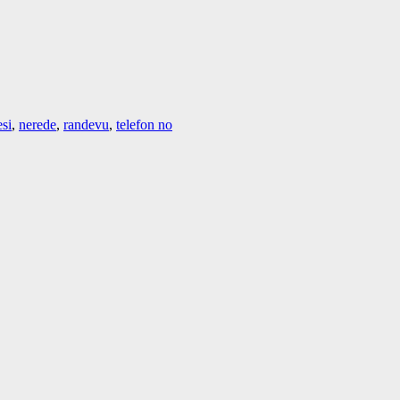
esi
,
nerede
,
randevu
,
telefon no