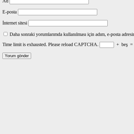
Ad
E-posta
İnternet sitesi
Daha sonraki yorumlarımda kullanılması için adım, e-posta adresim
Time limit is exhausted. Please reload CAPTCHA.
+
beş
=