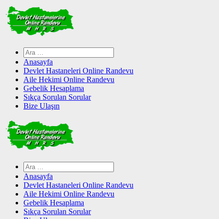
Skip
to
content
Arama:
Anasayfa
Devlet Hastaneleri Online Randevu
Aile Hekimi Online Randevu
Gebelik Hesaplama
Sıkça Sorulan Sorular
Bize Ulaşın
Arama:
Anasayfa
Devlet Hastaneleri Online Randevu
Aile Hekimi Online Randevu
Gebelik Hesaplama
Sıkça Sorulan Sorular