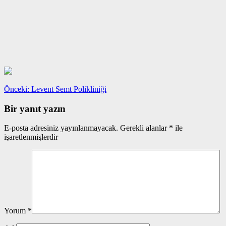
Yazı
Önceki
Önceki:
Levent Semt Polikliniği
yazı:
gezinmesi
Bir yanıt yazın
E-posta adresiniz yayınlanmayacak.
Gerekli alanlar
*
ile
işaretlenmişlerdir
Yorum
*