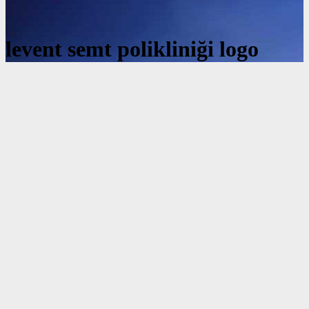
levent semt polikliniği logo