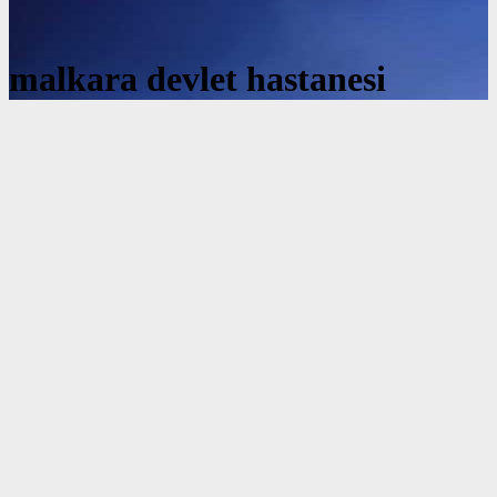
malkara devlet hastanesi