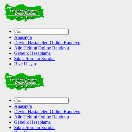
Skip
to
content
Arama:
Anasayfa
Devlet Hastaneleri Online Randevu
Aile Hekimi Online Randevu
Gebelik Hesaplama
Sıkça Sorulan Sorular
Bize Ulaşın
Arama:
Anasayfa
Devlet Hastaneleri Online Randevu
Aile Hekimi Online Randevu
Gebelik Hesaplama
Sıkça Sorulan Sorular