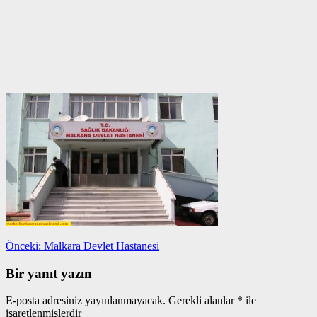
Yazı
Önceki
Önceki:
Malkara Devlet Hastanesi
yazı:
gezinmesi
Bir yanıt yazın
E-posta adresiniz yayınlanmayacak.
Gerekli alanlar
*
ile
işaretlenmişlerdir