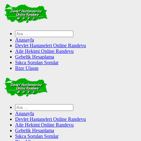
Skip
to
content
Arama:
Anasayfa
Devlet Hastaneleri Online Randevu
Aile Hekimi Online Randevu
Gebelik Hesaplama
Sıkça Sorulan Sorular
Bize Ulaşın
Arama:
Anasayfa
Devlet Hastaneleri Online Randevu
Aile Hekimi Online Randevu
Gebelik Hesaplama
Sıkça Sorulan Sorular