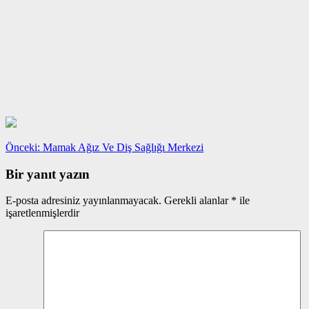
Yazı
Önceki
Önceki:
Mamak Ağız Ve Diş Sağlığı Merkezi
yazı:
gezinmesi
Bir yanıt yazın
E-posta adresiniz yayınlanmayacak.
Gerekli alanlar
*
ile
işaretlenmişlerdir