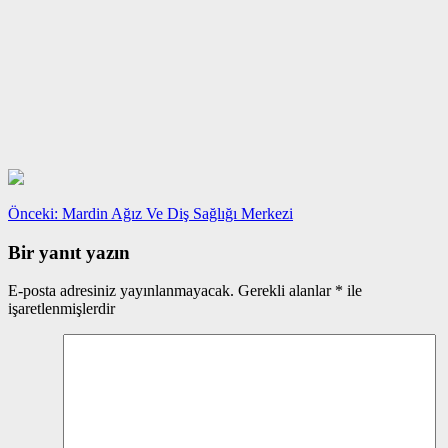
Yazı
Önceki
Önceki:
Mardin Ağız Ve Diş Sağlığı Merkezi
yazı:
gezinmesi
Bir yanıt yazın
E-posta adresiniz yayınlanmayacak.
Gerekli alanlar
*
ile
işaretlenmişlerdir