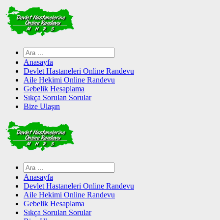
Skip
to
content
Arama:
Anasayfa
Devlet Hastaneleri Online Randevu
Aile Hekimi Online Randevu
Gebelik Hesaplama
Sıkça Sorulan Sorular
Bize Ulaşın
Arama:
Anasayfa
Devlet Hastaneleri Online Randevu
Aile Hekimi Online Randevu
Gebelik Hesaplama
Sıkça Sorulan Sorular