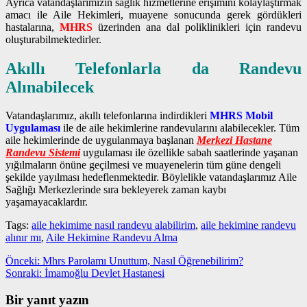
Ayrıca vatandaşlarımızın sağlık hizmetlerine erişimini kolaylaştırmak
amacı ile Aile Hekimleri, muayene sonucunda gerek gördükleri
hastalarına,
MHRS
üzerinden ana dal poliklinikleri için randevu
oluşturabilmektedirler.
Akıllı Telefonlarla da Randevu
Alınabilecek
Vatandaşlarımız, akıllı telefonlarına indirdikleri
MHRS Mobil
Uygulaması
ile de aile hekimlerine randevularını alabilecekler. Tüm
aile hekimlerinde de uygulanmaya başlanan
Merkezi Hastane
Randevu Sistemi
uygulaması ile özellikle sabah saatlerinde yaşanan
yığılmaların önüne geçilmesi ve muayenelerin tüm güne dengeli
şekilde yayılması hedeflenmektedir. Böylelikle vatandaşlarımız Aile
Sağlığı Merkezlerinde sıra bekleyerek zaman kaybı
yaşamayacaklardır.
Tags:
aile hekimime nasıl randevu alabilirim
,
aile hekimine randevu
alınır mı
,
Aile Hekimine Randevu Alma
Yazı
Önceki
Önceki:
Mhrs Parolamı Unuttum, Nasıl Öğrenebilirim?
yazı:
Sonraki
Sonraki:
İmamoğlu Devlet Hastanesi
gezinmesi
yazı:
Bir yanıt yazın