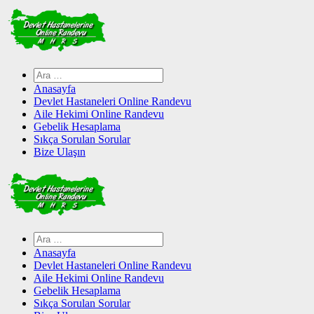
Skip
to
content
Arama:
Anasayfa
Devlet Hastaneleri Online Randevu
Aile Hekimi Online Randevu
Gebelik Hesaplama
Sıkça Sorulan Sorular
Bize Ulaşın
Arama:
Anasayfa
Devlet Hastaneleri Online Randevu
Aile Hekimi Online Randevu
Gebelik Hesaplama
Sıkça Sorulan Sorular