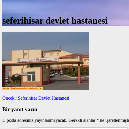
seferihisar devlet hastanesi
Yazı
Önceki
Önceki:
Seferihisar Devlet Hastanesi
yazı:
gezinmesi
Bir yanıt yazın
E-posta adresiniz yayınlanmayacak.
Gerekli alanlar
*
ile işaretlenmişl