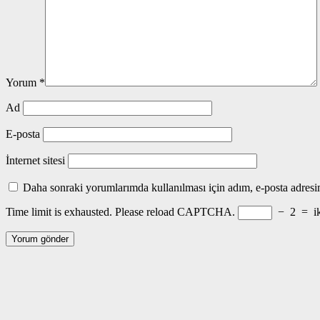
Yorum
*
Ad
E-posta
İnternet sitesi
Daha sonraki yorumlarımda kullanılması için adım, e-posta adresim
Time limit is exhausted. Please reload CAPTCHA.
−
2
=
i