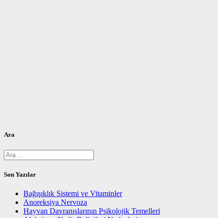
Ara
Arama:
Son Yazılar
Bağışıklık Sistemi ve Vitaminler
Anoreksiya Nervoza
Hayvan Davranışlarının Psikolojik Temelleri