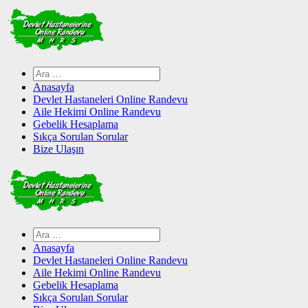
Skip
to
content
Arama:
Anasayfa
Devlet Hastaneleri Online Randevu
Aile Hekimi Online Randevu
Gebelik Hesaplama
Sıkça Sorulan Sorular
Bize Ulaşın
Arama:
Anasayfa
Devlet Hastaneleri Online Randevu
Aile Hekimi Online Randevu
Gebelik Hesaplama
Sıkça Sorulan Sorular