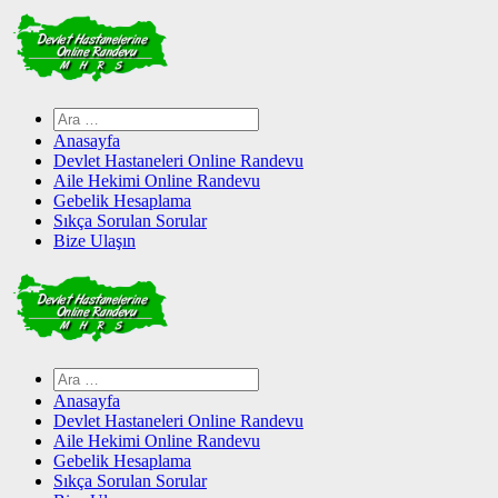
Skip
to
content
Arama:
Anasayfa
Devlet Hastaneleri Online Randevu
Aile Hekimi Online Randevu
Gebelik Hesaplama
Sıkça Sorulan Sorular
Bize Ulaşın
Arama:
Anasayfa
Devlet Hastaneleri Online Randevu
Aile Hekimi Online Randevu
Gebelik Hesaplama
Sıkça Sorulan Sorular