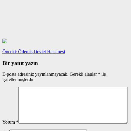
Yazı
Önceki
Önceki:
Ödemiş Devlet Hastanesi
yazı:
gezinmesi
Bir yanıt yazın
E-posta adresiniz yayınlanmayacak.
Gerekli alanlar
*
ile
işaretlenmişlerdir
Yorum
*