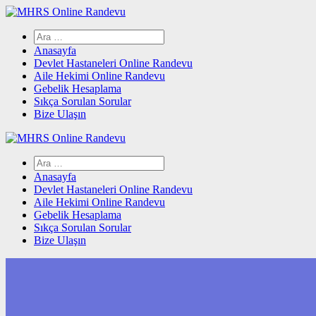
Skip
to
Arama:
content
Anasayfa
Devlet Hastaneleri Online Randevu
Aile Hekimi Online Randevu
Gebelik Hesaplama
Sıkça Sorulan Sorular
Bize Ulaşın
Arama:
Anasayfa
Devlet Hastaneleri Online Randevu
Aile Hekimi Online Randevu
Gebelik Hesaplama
Sıkça Sorulan Sorular
Bize Ulaşın