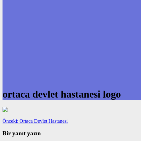
ortaca devlet hastanesi logo
Yazı
Önceki
Önceki:
Ortaca Devlet Hastanesi
yazı:
gezinmesi
Bir yanıt yazın