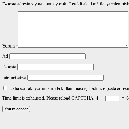
E-posta adresiniz yayınlanmayacak.
Gerekli alanlar
*
ile işaretlenmişl
Yorum
*
Ad
E-posta
İnternet sitesi
Daha sonraki yorumlarımda kullanılması için adım, e-posta adresim
Time limit is exhausted. Please reload CAPTCHA.
4
+
=
6