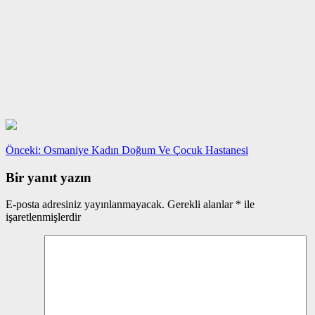
Yazı
Önceki
Önceki:
Osmaniye Kadın Doğum Ve Çocuk Hastanesi
yazı:
gezinmesi
Bir yanıt yazın
E-posta adresiniz yayınlanmayacak.
Gerekli alanlar
*
ile
işaretlenmişlerdir