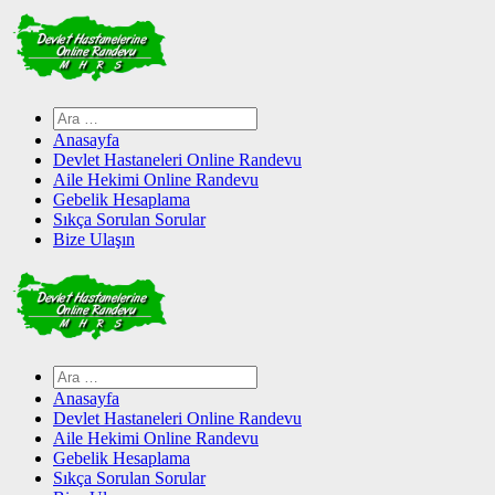
Skip
to
content
Arama:
Anasayfa
Devlet Hastaneleri Online Randevu
Aile Hekimi Online Randevu
Gebelik Hesaplama
Sıkça Sorulan Sorular
Bize Ulaşın
Arama:
Anasayfa
Devlet Hastaneleri Online Randevu
Aile Hekimi Online Randevu
Gebelik Hesaplama
Sıkça Sorulan Sorular