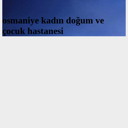
osmaniye kadın doğum ve
çocuk hastanesi