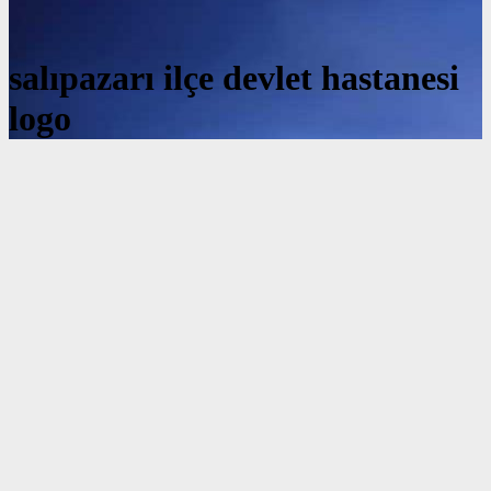
salıpazarı ilçe devlet hastanesi
logo