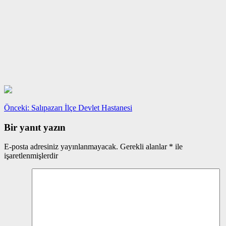
Yazı
Önceki
Önceki:
Salıpazarı İlçe Devlet Hastanesi
yazı:
gezinmesi
Bir yanıt yazın
E-posta adresiniz yayınlanmayacak.
Gerekli alanlar
*
ile
işaretlenmişlerdir