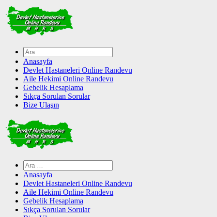
Skip
to
content
Arama:
Anasayfa
Devlet Hastaneleri Online Randevu
Aile Hekimi Online Randevu
Gebelik Hesaplama
Sıkça Sorulan Sorular
Bize Ulaşın
Arama:
Anasayfa
Devlet Hastaneleri Online Randevu
Aile Hekimi Online Randevu
Gebelik Hesaplama
Sıkça Sorulan Sorular