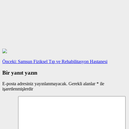
Yazı
Önceki
Önceki:
Samsun Fiziksel Tıp ve Rehabilitasyon Hastanesi
yazı:
gezinmesi
Bir yanıt yazın
E-posta adresiniz yayınlanmayacak.
Gerekli alanlar
*
ile
işaretlenmişlerdir