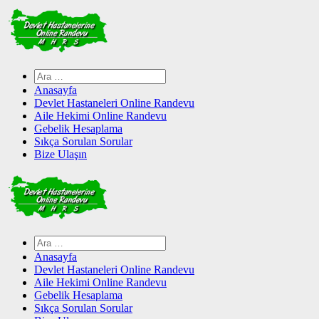
Skip
to
content
Arama:
Anasayfa
Devlet Hastaneleri Online Randevu
Aile Hekimi Online Randevu
Gebelik Hesaplama
Sıkça Sorulan Sorular
Bize Ulaşın
Arama:
Anasayfa
Devlet Hastaneleri Online Randevu
Aile Hekimi Online Randevu
Gebelik Hesaplama
Sıkça Sorulan Sorular