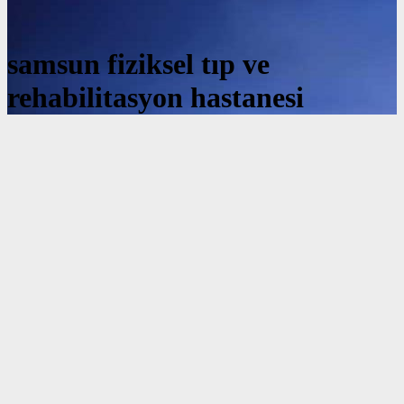
samsun fiziksel tıp ve
rehabilitasyon hastanesi