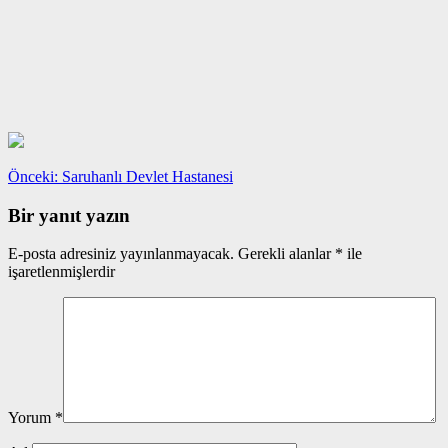
Yazı
Önceki
Önceki:
Saruhanlı Devlet Hastanesi
yazı:
gezinmesi
Bir yanıt yazın
E-posta adresiniz yayınlanmayacak.
Gerekli alanlar
*
ile
işaretlenmişlerdir
Yorum
*