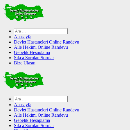
Skip
to
content
Arama:
Anasayfa
Devlet Hastaneleri Online Randevu
Aile Hekimi Online Randevu
Gebelik Hesaplama
Sıkça Sorulan Sorular
Bize Ulaşın
Arama:
Anasayfa
Devlet Hastaneleri Online Randevu
Aile Hekimi Online Randevu
Gebelik Hesaplama
Sıkça Sorulan Sorular