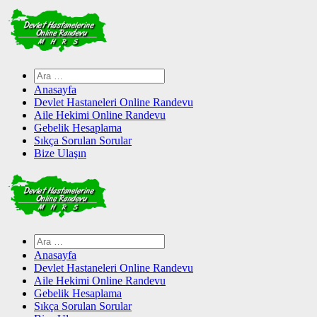
Skip
to
content
Arama:
Anasayfa
Devlet Hastaneleri Online Randevu
Aile Hekimi Online Randevu
Gebelik Hesaplama
Sıkça Sorulan Sorular
Bize Ulaşın
Arama:
Anasayfa
Devlet Hastaneleri Online Randevu
Aile Hekimi Online Randevu
Gebelik Hesaplama
Sıkça Sorulan Sorular