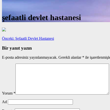
şefaatli devlet hastanesi
Yazı
Önceki
Önceki:
Şefaatli Devlet Hastanesi
yazı:
gezinmesi
Bir yanıt yazın
E-posta adresiniz yayınlanmayacak.
Gerekli alanlar
*
ile işaretlenmişl
Yorum
*
Ad