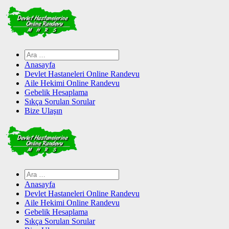
Skip
to
content
Arama:
Anasayfa
Devlet Hastaneleri Online Randevu
Aile Hekimi Online Randevu
Gebelik Hesaplama
Sıkça Sorulan Sorular
Bize Ulaşın
Arama:
Anasayfa
Devlet Hastaneleri Online Randevu
Aile Hekimi Online Randevu
Gebelik Hesaplama
Sıkça Sorulan Sorular