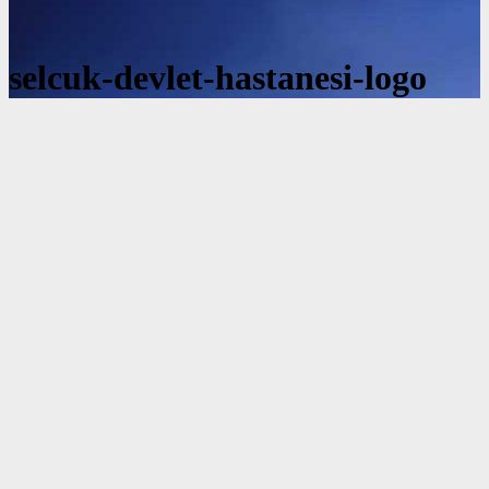
selcuk-devlet-hastanesi-logo