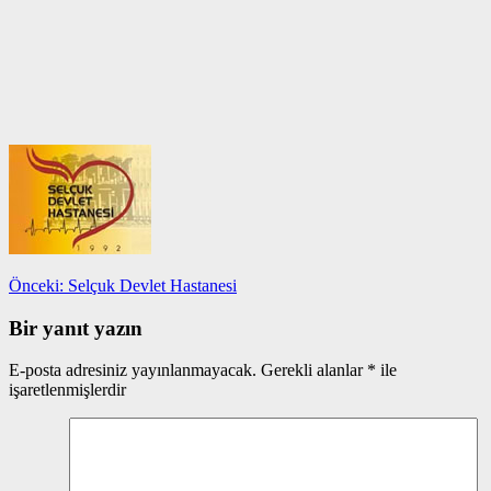
Yazı
Önceki
Önceki:
Selçuk Devlet Hastanesi
yazı:
gezinmesi
Bir yanıt yazın
E-posta adresiniz yayınlanmayacak.
Gerekli alanlar
*
ile
işaretlenmişlerdir