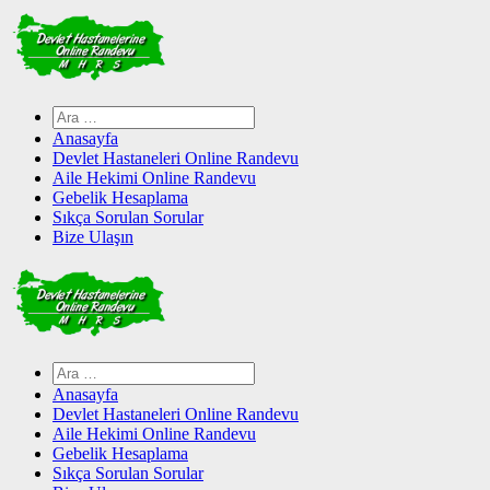
Skip
to
content
Arama:
Anasayfa
Devlet Hastaneleri Online Randevu
Aile Hekimi Online Randevu
Gebelik Hesaplama
Sıkça Sorulan Sorular
Bize Ulaşın
Arama:
Anasayfa
Devlet Hastaneleri Online Randevu
Aile Hekimi Online Randevu
Gebelik Hesaplama
Sıkça Sorulan Sorular