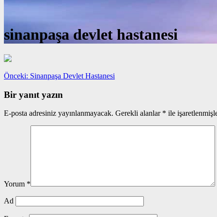
sinanpaşa devlet hastanesi
Yazı
Önceki
Önceki:
Sinanpaşa Devlet Hastanesi
yazı:
gezinmesi
Bir yanıt yazın
E-posta adresiniz yayınlanmayacak.
Gerekli alanlar
*
ile işaretlenmişl
Yorum
*
Ad