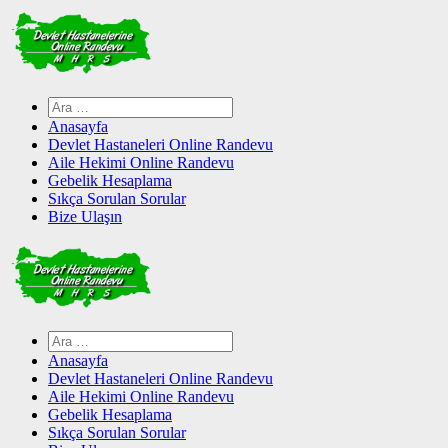
Skip
to
content
Arama:
Anasayfa
Devlet Hastaneleri Online Randevu
Aile Hekimi Online Randevu
Gebelik Hesaplama
Sıkça Sorulan Sorular
Bize Ulaşın
Arama:
Anasayfa
Devlet Hastaneleri Online Randevu
Aile Hekimi Online Randevu
Gebelik Hesaplama
Sıkça Sorulan Sorular