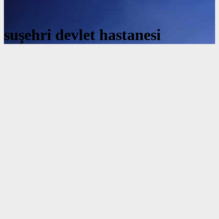
suşehri devlet hastanesi