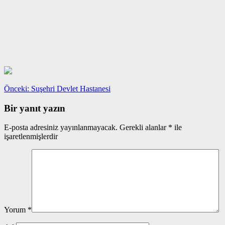
Yazı
Önceki
Önceki:
Suşehri Devlet Hastanesi
yazı:
gezinmesi
Bir yanıt yazın
E-posta adresiniz yayınlanmayacak.
Gerekli alanlar
*
ile
işaretlenmişlerdir
Yorum
*