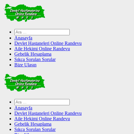
Skip
to
content
Arama:
Anasayfa
Devlet Hastaneleri Online Randevu
Aile Hekimi Online Randevu
Gebelik Hesaplama
Sıkça Sorulan Sorular
Bize Ulaşın
Arama:
Anasayfa
Devlet Hastaneleri Online Randevu
Aile Hekimi Online Randevu
Gebelik Hesaplama
Sıkça Sorulan Sorular