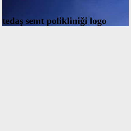
tedaş semt polikliniği logo