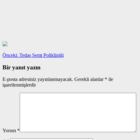
Yazı
Önceki
Önceki:
Tedaş Semt Polikliniği
yazı:
gezinmesi
Bir yanıt yazın
E-posta adresiniz yayınlanmayacak.
Gerekli alanlar
*
ile
işaretlenmişlerdir
Yorum
*