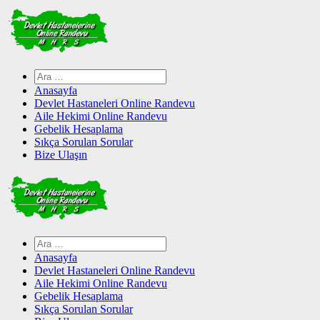
Skip
to
content
Arama:
Anasayfa
Devlet Hastaneleri Online Randevu
Aile Hekimi Online Randevu
Gebelik Hesaplama
Sıkça Sorulan Sorular
Bize Ulaşın
Arama:
Anasayfa
Devlet Hastaneleri Online Randevu
Aile Hekimi Online Randevu
Gebelik Hesaplama
Sıkça Sorulan Sorular