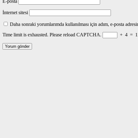
E-posta
İnternet sitesi
Daha sonraki yorumlarımda kullanılması için adım, e-posta adresim
Time limit is exhausted. Please reload CAPTCHA.
+
4
=
1