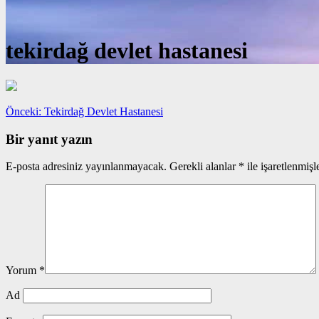
tekirdağ devlet hastanesi
Yazı
Önceki
Önceki:
Tekirdağ Devlet Hastanesi
yazı:
gezinmesi
Bir yanıt yazın
E-posta adresiniz yayınlanmayacak.
Gerekli alanlar
*
ile işaretlenmişl
Yorum
*
Ad