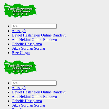
Skip
to
content
Arama:
Anasayfa
Devlet Hastaneleri Online Randevu
Aile Hekimi Online Randevu
Gebelik Hesaplama
Sıkça Sorulan Sorular
Bize Ulaşın
Arama:
Anasayfa
Devlet Hastaneleri Online Randevu
Aile Hekimi Online Randevu
Gebelik Hesaplama
Sıkça Sorulan Sorular