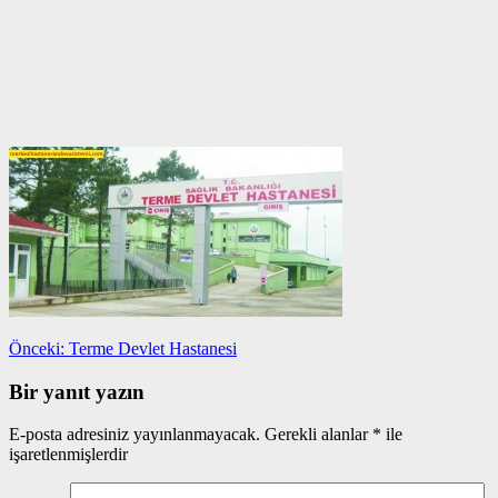
Yazı
Önceki
Önceki:
Terme Devlet Hastanesi
yazı:
gezinmesi
Bir yanıt yazın
E-posta adresiniz yayınlanmayacak.
Gerekli alanlar
*
ile
işaretlenmişlerdir