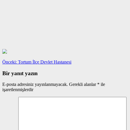
Yazı
Önceki
Önceki:
Tortum İlçe Devlet Hastanesi
yazı:
gezinmesi
Bir yanıt yazın
E-posta adresiniz yayınlanmayacak.
Gerekli alanlar
*
ile
işaretlenmişlerdir