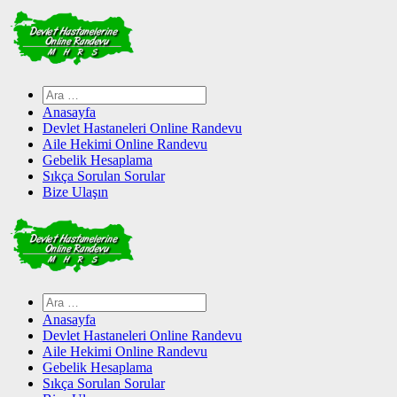
Skip
to
content
Arama:
Anasayfa
Devlet Hastaneleri Online Randevu
Aile Hekimi Online Randevu
Gebelik Hesaplama
Sıkça Sorulan Sorular
Bize Ulaşın
Arama:
Anasayfa
Devlet Hastaneleri Online Randevu
Aile Hekimi Online Randevu
Gebelik Hesaplama
Sıkça Sorulan Sorular