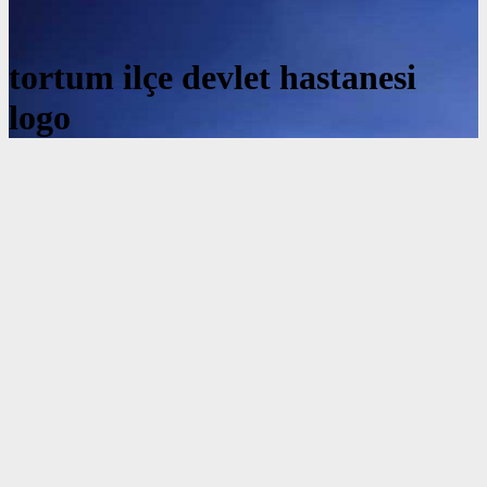
tortum ilçe devlet hastanesi
logo