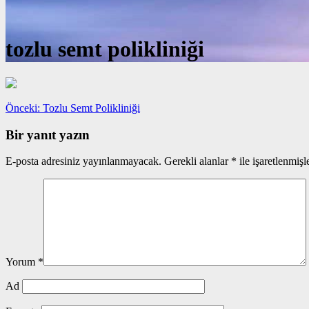
tozlu semt polikliniği
Yazı
Önceki
Önceki:
Tozlu Semt Polikliniği
yazı:
gezinmesi
Bir yanıt yazın
E-posta adresiniz yayınlanmayacak.
Gerekli alanlar
*
ile işaretlenmişl
Yorum
*
Ad