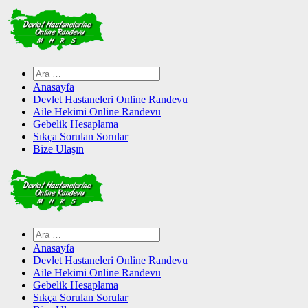
Skip
to
content
Arama:
Anasayfa
Devlet Hastaneleri Online Randevu
Aile Hekimi Online Randevu
Gebelik Hesaplama
Sıkça Sorulan Sorular
Bize Ulaşın
Arama:
Anasayfa
Devlet Hastaneleri Online Randevu
Aile Hekimi Online Randevu
Gebelik Hesaplama
Sıkça Sorulan Sorular