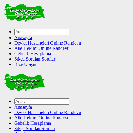
Skip
to
content
Arama:
Anasayfa
Devlet Hastaneleri Online Randevu
Aile Hekimi Online Randevu
Gebelik Hesaplama
Sıkça Sorulan Sorular
Bize Ulaşın
Arama:
Anasayfa
Devlet Hastaneleri Online Randevu
Aile Hekimi Online Randevu
Gebelik Hesaplama
Sıkça Sorulan Sorular