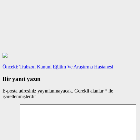
Yazı
Önceki
Önceki:
Trabzon Kanuni Eğitim Ve Araştırma Hastanesi
yazı:
gezinmesi
Bir yanıt yazın
E-posta adresiniz yayınlanmayacak.
Gerekli alanlar
*
ile
işaretlenmişlerdir