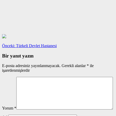
Yazı
Önceki
Önceki:
Türkeli Devlet Hastanesi
yazı:
gezinmesi
Bir yanıt yazın
E-posta adresiniz yayınlanmayacak.
Gerekli alanlar
*
ile
işaretlenmişlerdir
Yorum
*