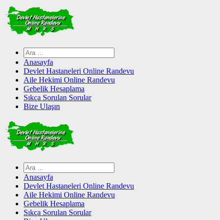
Skip
to
content
Arama:
Anasayfa
Devlet Hastaneleri Online Randevu
Aile Hekimi Online Randevu
Gebelik Hesaplama
Sıkça Sorulan Sorular
Bize Ulaşın
Arama:
Anasayfa
Devlet Hastaneleri Online Randevu
Aile Hekimi Online Randevu
Gebelik Hesaplama
Sıkça Sorulan Sorular