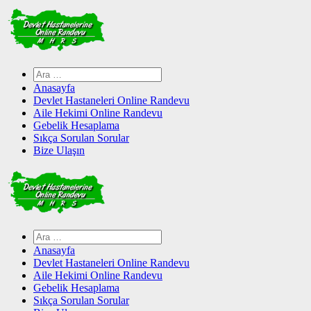
Skip
to
content
Arama:
Anasayfa
Devlet Hastaneleri Online Randevu
Aile Hekimi Online Randevu
Gebelik Hesaplama
Sıkça Sorulan Sorular
Bize Ulaşın
Arama:
Anasayfa
Devlet Hastaneleri Online Randevu
Aile Hekimi Online Randevu
Gebelik Hesaplama
Sıkça Sorulan Sorular