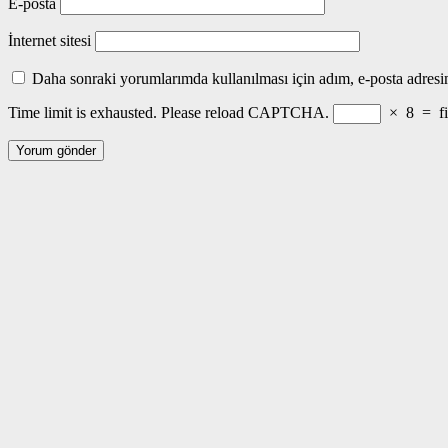
E-posta
İnternet sitesi
Daha sonraki yorumlarımda kullanılması için adım, e-posta adresim
Time limit is exhausted. Please reload CAPTCHA.
×
8
=
f