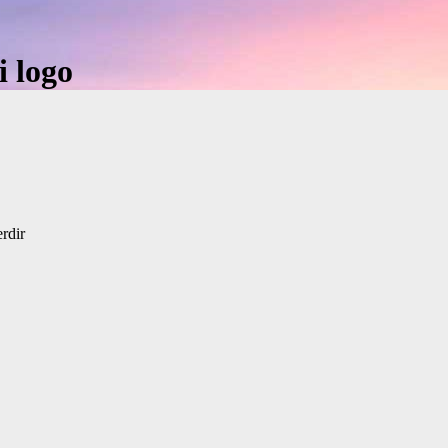
i logo
erdir