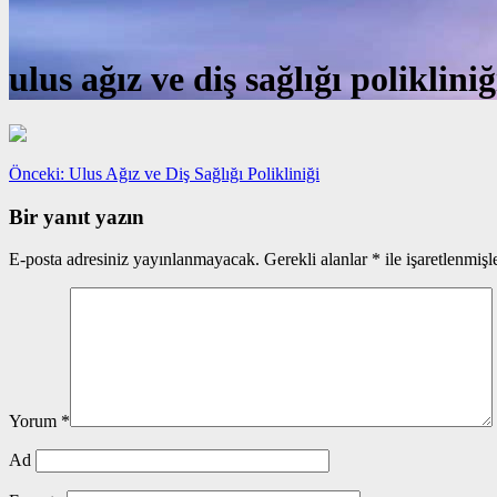
ulus ağız ve diş sağlığı polikliniğ
Yazı
Önceki
Önceki:
Ulus Ağız ve Diş Sağlığı Polikliniği
yazı:
gezinmesi
Bir yanıt yazın
E-posta adresiniz yayınlanmayacak.
Gerekli alanlar
*
ile işaretlenmişl
Yorum
*
Ad