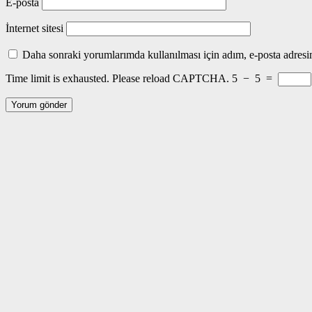
E-posta
İnternet sitesi
Daha sonraki yorumlarımda kullanılması için adım, e-posta adresim
Time limit is exhausted. Please reload CAPTCHA.
5
−
5
=