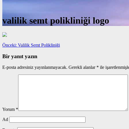
valilik semt polikliniği logo
Yazı
Önceki
Önceki:
Valilik Semt Polikliniği
yazı:
gezinmesi
Bir yanıt yazın
E-posta adresiniz yayınlanmayacak.
Gerekli alanlar
*
ile işaretlenmişl
Yorum
*
Ad