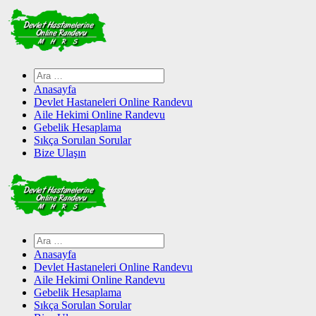
Skip
to
content
Arama:
Anasayfa
Devlet Hastaneleri Online Randevu
Aile Hekimi Online Randevu
Gebelik Hesaplama
Sıkça Sorulan Sorular
Bize Ulaşın
Arama:
Anasayfa
Devlet Hastaneleri Online Randevu
Aile Hekimi Online Randevu
Gebelik Hesaplama
Sıkça Sorulan Sorular