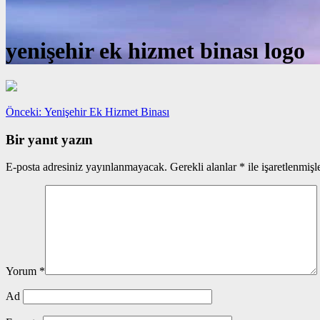
yenişehir ek hizmet binası logo
Yazı
Önceki
Önceki:
Yenişehir Ek Hizmet Binası
yazı:
gezinmesi
Bir yanıt yazın
E-posta adresiniz yayınlanmayacak.
Gerekli alanlar
*
ile işaretlenmişl
Yorum
*
Ad