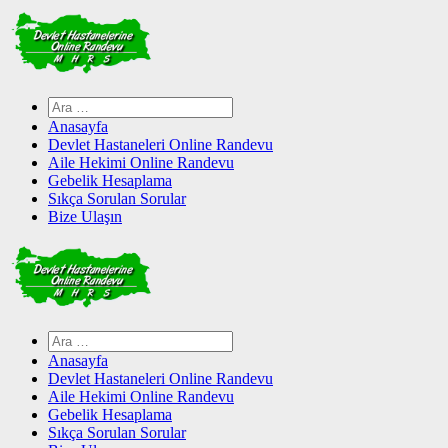
Skip
to
content
Arama:
Anasayfa
Devlet Hastaneleri Online Randevu
Aile Hekimi Online Randevu
Gebelik Hesaplama
Sıkça Sorulan Sorular
Bize Ulaşın
Arama:
Anasayfa
Devlet Hastaneleri Online Randevu
Aile Hekimi Online Randevu
Gebelik Hesaplama
Sıkça Sorulan Sorular