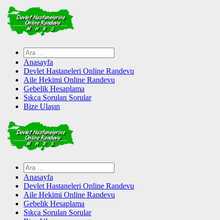
Skip
to
content
Arama:
Anasayfa
Devlet Hastaneleri Online Randevu
Aile Hekimi Online Randevu
Gebelik Hesaplama
Sıkça Sorulan Sorular
Bize Ulaşın
Arama:
Anasayfa
Devlet Hastaneleri Online Randevu
Aile Hekimi Online Randevu
Gebelik Hesaplama
Sıkça Sorulan Sorular