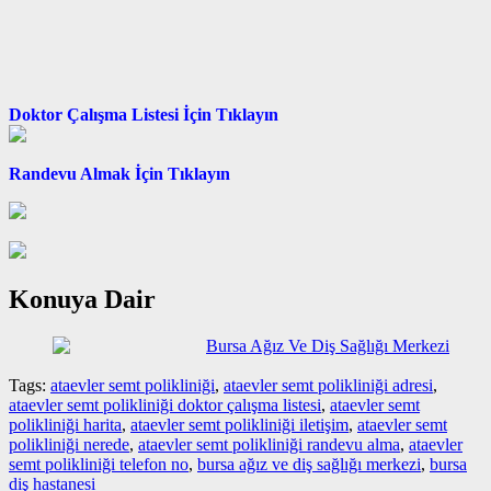
Doktor Çalışma Listesi İçin Tıklayın
Randevu Almak İçin Tıklayın
Konuya Dair
Bursa Ağız Ve Diş Sağlığı Merkezi
Tags:
ataevler semt polikliniği
,
ataevler semt polikliniği adresi
,
ataevler semt polikliniği doktor çalışma listesi
,
ataevler semt
polikliniği harita
,
ataevler semt polikliniği iletişim
,
ataevler semt
polikliniği nerede
,
ataevler semt polikliniği randevu alma
,
ataevler
semt polikliniği telefon no
,
bursa ağız ve diş sağlığı merkezi
,
bursa
diş hastanesi