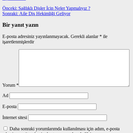
Yazı
Önceki
Önceki:
Sağlıklı Dişler İçin Neler Yapmalıyız ?
yazı:
Sonraki
Sonraki:
Aile Diş Hekimliği Geliyor
gezinmesi
yazı:
Bir yanıt yazın
E-posta adresiniz yayınlanmayacak.
Gerekli alanlar
*
ile
işaretlenmişlerdir
Yorum
*
Ad
E-posta
İnternet sitesi
Daha sonraki yorumlarımda kullanılması için adım, e-posta