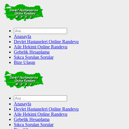
Skip
to
content
Arama:
Anasayfa
Devlet Hastaneleri Online Randevu
Aile Hekimi Online Randevu
Gebelik Hesaplama
Sıkça Sorulan Sorular
Bize Ulaşın
Arama:
Anasayfa
Devlet Hastaneleri Online Randevu
Aile Hekimi Online Randevu
Gebelik Hesaplama
Sıkça Sorulan Sorular