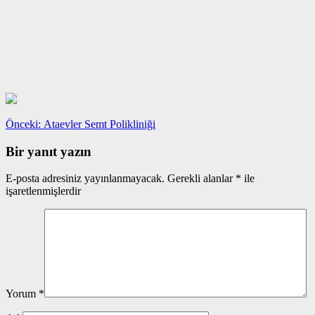
Yazı
Önceki
Önceki:
Ataevler Semt Polikliniği
yazı:
gezinmesi
Bir yanıt yazın
E-posta adresiniz yayınlanmayacak.
Gerekli alanlar
*
ile
işaretlenmişlerdir
Yorum
*