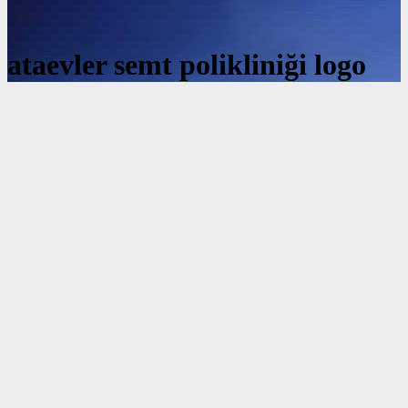
ataevler semt polikliniği logo