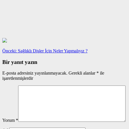
Yazı
Önceki
Önceki:
Sağlıklı Dişler İçin Neler Yapmalıyız ?
yazı:
gezinmesi
Bir yanıt yazın
E-posta adresiniz yayınlanmayacak.
Gerekli alanlar
*
ile
işaretlenmişlerdir
Yorum
*