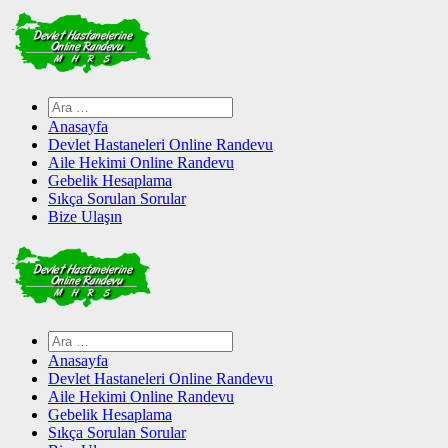
Skip
to
content
Arama:
Anasayfa
Devlet Hastaneleri Online Randevu
Aile Hekimi Online Randevu
Gebelik Hesaplama
Sıkça Sorulan Sorular
Bize Ulaşın
Arama:
Anasayfa
Devlet Hastaneleri Online Randevu
Aile Hekimi Online Randevu
Gebelik Hesaplama
Sıkça Sorulan Sorular