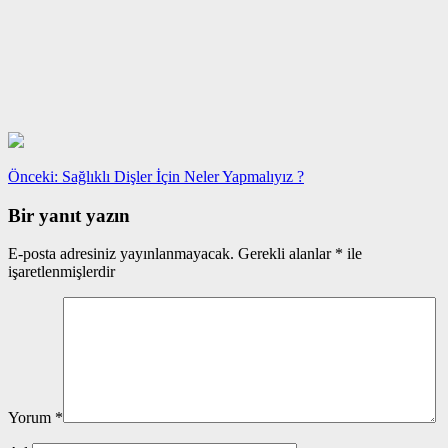
Yazı
Önceki
Önceki:
Sağlıklı Dişler İçin Neler Yapmalıyız ?
yazı:
gezinmesi
Bir yanıt yazın
E-posta adresiniz yayınlanmayacak.
Gerekli alanlar
*
ile
işaretlenmişlerdir
Yorum
*