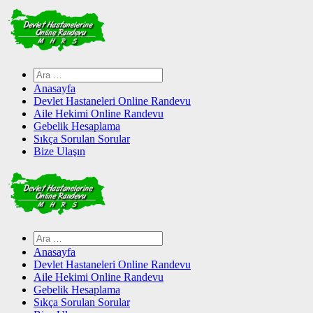
Skip
to
content
Arama:
Anasayfa
Devlet Hastaneleri Online Randevu
Aile Hekimi Online Randevu
Gebelik Hesaplama
Sıkça Sorulan Sorular
Bize Ulaşın
Arama:
Anasayfa
Devlet Hastaneleri Online Randevu
Aile Hekimi Online Randevu
Gebelik Hesaplama
Sıkça Sorulan Sorular