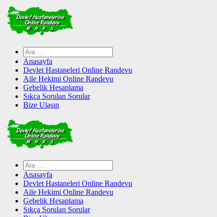
Skip
to
content
Arama:
Anasayfa
Devlet Hastaneleri Online Randevu
Aile Hekimi Online Randevu
Gebelik Hesaplama
Sıkça Sorulan Sorular
Bize Ulaşın
Arama:
Anasayfa
Devlet Hastaneleri Online Randevu
Aile Hekimi Online Randevu
Gebelik Hesaplama
Sıkça Sorulan Sorular