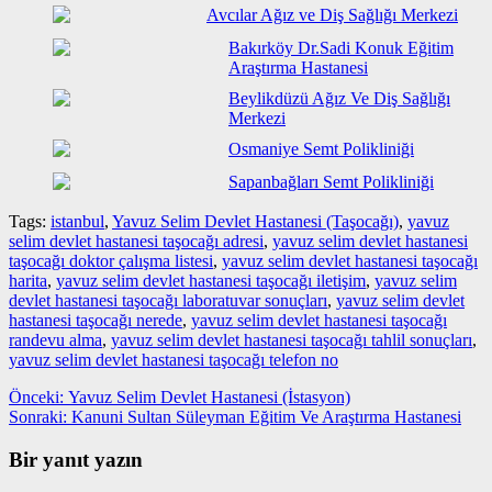
Avcılar Ağız ve Diş Sağlığı Merkezi
Bakırköy Dr.Sadi Konuk Eğitim
Araştırma Hastanesi
Beylikdüzü Ağız Ve Diş Sağlığı
Merkezi
Osmaniye Semt Polikliniği
Sapanbağları Semt Polikliniği
Tags:
istanbul
,
Yavuz Selim Devlet Hastanesi (Taşocağı)
,
yavuz
selim devlet hastanesi taşocağı adresi
,
yavuz selim devlet hastanesi
taşocağı doktor çalışma listesi
,
yavuz selim devlet hastanesi taşocağı
harita
,
yavuz selim devlet hastanesi taşocağı iletişim
,
yavuz selim
devlet hastanesi taşocağı laboratuvar sonuçları
,
yavuz selim devlet
hastanesi taşocağı nerede
,
yavuz selim devlet hastanesi taşocağı
randevu alma
,
yavuz selim devlet hastanesi taşocağı tahlil sonuçları
,
yavuz selim devlet hastanesi taşocağı telefon no
Yazı
Önceki
Önceki:
Yavuz Selim Devlet Hastanesi (İstasyon)
yazı:
Sonraki
Sonraki:
Kanuni Sultan Süleyman Eğitim Ve Araştırma Hastanesi
gezinmesi
yazı:
Bir yanıt yazın