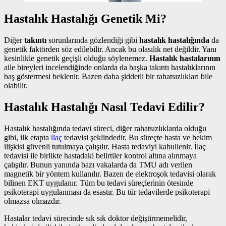
Hastalık Hastalığı Genetik Mi?
Diğer
takıntı
sorunlarında gözlendiği gibi
hastalık hastalığında
da
genetik faktörden söz edilebilir. Ancak bu olasılık net değildir. Yanı
kesinlikle genetik geçişli olduğu söylenemez.
Hastalık hastalarının
aile bireyleri incelendiğinde onlarda da başka takıntı hastalıklarının
baş göstermesi beklenir. Bazen daha şiddetli bir rahatsızlıkları bile
olabilir.
Hastalık Hastalığı Nasıl Tedavi Edilir?
Hastalık hastalığında tedavi süreci, diğer rahatsızlıklarda olduğu
gibi, ilk etapta
ilaç
tedavisi şeklindedir. Bu süreçte hasta ve hekim
ilişkisi güvenli tutulmaya çalışılır. Hasta tedaviyi kabullenir. İlaç
tedavisi ile birlikte hastadaki belirtiler kontrol altına alınmaya
çalışılır. Bunun yanında bazı vakalarda da TMU adı verilen
magnetik bir yöntem kullanılır. Bazen de elektroşok tedavisi olarak
bilinen EKT uygulanır. Tüm bu tedavi süreçlerinin ötesinde
psikoterapi uygulanması da esastır. Bu tür tedavilerde psikoterapi
olmazsa olmazdır.
Hastalar tedavi sürecinde sık sık doktor değiştirmemelidir,