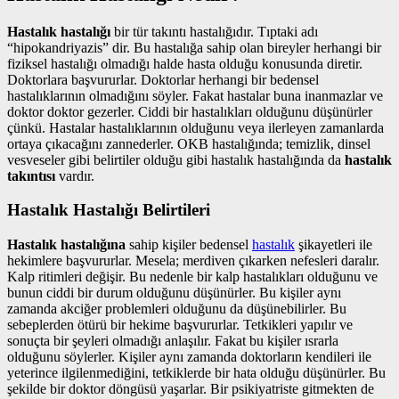
Hastalık hastalığı
bir tür takıntı hastalığıdır. Tıptaki adı
“hipokandriyazis” dir. Bu hastalığa sahip olan bireyler herhangi bir
fiziksel hastalığı olmadığı halde hasta olduğu konusunda diretir.
Doktorlara başvururlar. Doktorlar herhangi bir bedensel
hastalıklarının olmadığını söyler. Fakat hastalar buna inanmazlar ve
doktor doktor gezerler. Ciddi bir hastalıkları olduğunu düşünürler
çünkü. Hastalar hastalıklarının olduğunu veya ilerleyen zamanlarda
ortaya çıkacağını zannederler. OKB hastalığında; temizlik, dinsel
vesveseler gibi belirtiler olduğu gibi hastalık hastalığında da
hastalık
takıntısı
vardır.
Hastalık Hastalığı Belirtileri
Hastalık hastalığına
sahip kişiler bedensel
hastalık
şikayetleri ile
hekimlere başvururlar. Mesela; merdiven çıkarken nefesleri daralır.
Kalp ritimleri değişir. Bu nedenle bir kalp hastalıkları olduğunu ve
bunun ciddi bir durum olduğunu düşünürler. Bu kişiler aynı
zamanda akciğer problemleri olduğunu da düşünebilirler. Bu
sebeplerden ötürü bir hekime başvururlar. Tetkikleri yapılır ve
sonuçta bir şeyleri olmadığı anlaşılır. Fakat bu kişiler ısrarla
olduğunu söylerler. Kişiler aynı zamanda doktorların kendileri ile
yeterince ilgilenmediğini, tetkiklerde bir hata olduğu düşünürler. Bu
şekilde bir doktor döngüsü yaşarlar. Bir psikiyatriste gitmekten de