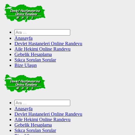
Skip
to
content
Arama:
Anasayfa
Devlet Hastaneleri Online Randevu
Aile Hekimi Online Randevu
Gebelik Hesaplama
Sıkça Sorulan Sorular
Bize Ulaşın
Arama:
Anasayfa
Devlet Hastaneleri Online Randevu
Aile Hekimi Online Randevu
Gebelik Hesaplama
Sıkça Sorulan Sorular