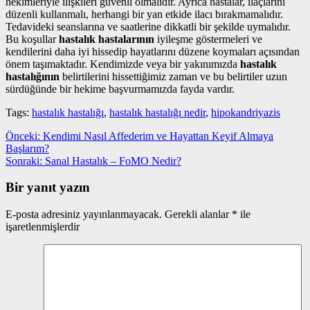
hekimleriyle ilişkileri güvenli olmalıdır. Ayrıca hastalar, ilaçlarını
düzenli kullanmalı, herhangi bir yan etkide ilacı bırakmamalıdır.
Tedavideki seanslarına ve saatlerine dikkatli bir şekilde uymalıdır.
Bu koşullar
hastalık hastalarının
iyileşme göstermeleri ve
kendilerini daha iyi hissedip hayatlarını düzene koymaları açısından
önem taşımaktadır. Kendimizde veya bir yakınımızda
hastalık
hastalığının
belirtilerini hissettiğimiz zaman ve bu belirtiler uzun
sürdüğünde bir hekime başvurmamızda fayda vardır.
Tags:
hastalık hastalığı
,
hastalık hastalığı nedir
,
hipokandriyazis
Yazı
Önceki
Önceki:
Kendimi Nasıl Affederim ve Hayattan Keyif Almaya
yazı:
Başlarım?
gezinmesi
Sonraki
Sonraki:
Sanal Hastalık – FoMO Nedir?
yazı:
Bir yanıt yazın
E-posta adresiniz yayınlanmayacak.
Gerekli alanlar
*
ile
işaretlenmişlerdir