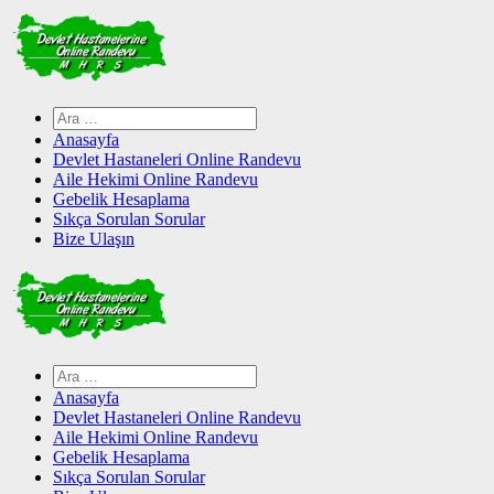
Skip
to
content
Arama:
Anasayfa
Devlet Hastaneleri Online Randevu
Aile Hekimi Online Randevu
Gebelik Hesaplama
Sıkça Sorulan Sorular
Bize Ulaşın
Arama:
Anasayfa
Devlet Hastaneleri Online Randevu
Aile Hekimi Online Randevu
Gebelik Hesaplama
Sıkça Sorulan Sorular