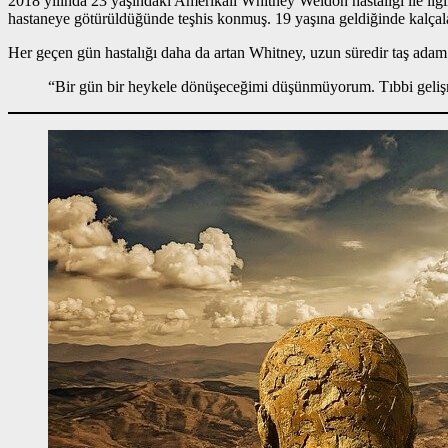
2018 yılında 23 yaşındaki Amerikalı Whitney Weldon hastalığı ile ilgi
hastaneye götürüldüğünde teşhis konmuş. 19 yaşına geldiğinde kalçala
Her geçen gün hastalığı daha da artan Whitney, uzun süredir taş ada
“Bir gün bir heykele dönüşeceğimi düşünmüyorum. Tıbbi gelişm