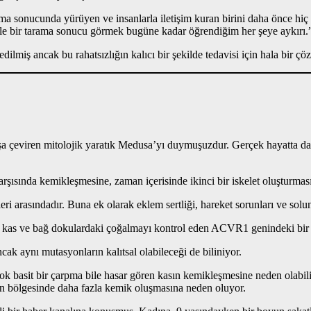
ama sonucunda yürüyen ve insanlarla iletişim kuran birini daha önce hi
le bir tarama sonucu görmek bugüne kadar öğrendiğim her şeye aykırı.
ilmiş ancak bu rahatsızlığın kalıcı bir şekilde tedavisi için hala bir 
a çeviren mitolojik yaratık Medusa’yı duymuşuzdur. Gerçek hayatta da 
şısında kemikleşmesine, zaman içerisinde ikinci bir iskelet oluşturmasın
ri arasındadır. Buna ek olarak eklem sertliği, hareket sorunları ve sol
e kas ve bağ dokulardaki çoğalmayı kontrol eden ACVR1 genindeki bi
k aynı mutasyonların kalıtsal olabileceği de biliniyor.
 Çok basit bir çarpma bile hasar gören kasın kemikleşmesine neden olabil
on bölgesinde daha fazla kemik oluşmasına neden oluyor.