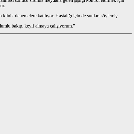
anması sonucu sırtında meydana gelen şişliği kontrol ettirmek için
or.
inik denemelere katılıyor. Hastalığı için de şunları söylemiş:
lumlu bakıp, keyif almaya çalışıyorum.”