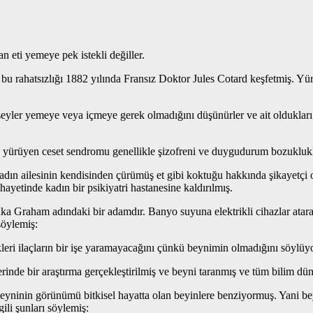
an eti yemeye pek istekli değiller.
u rahatsızlığı 1882 yılında Fransız Doktor Jules Cotard keşfetmiş. Yür
 şeyler yemeye veya içmeye gerek olmadığını düşünürler ve ait oldukları
rüyen ceset sendromu genellikle şizofreni ve duygudurum bozuklukları g
 kadın ailesinin kendisinden çürümüş et gibi koktuğu hakkında şikayetçi
yetinde kadın bir psikiyatri hastanesine kaldırılmış.
vaka Graham adındaki bir adamdır. Banyo suyuna elektrikli cihazlar ata
söylemiş:
leri ilaçların bir işe yaramayacağını çünkü beynimin olmadığını söyl
erinde bir araştırma gerçekleştirilmiş ve beyni taranmış ve tüm bilim dü
inin görünümü bitkisel hayatta olan beyinlere benziyormuş. Yani beynin
gili şunları söylemiş: