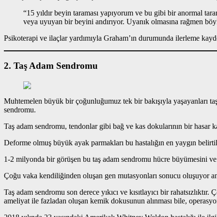
“15 yıldır beyin taraması yapıyorum ve bu gibi bir anormal tar
veya uyuyan bir beyini andırıyor. Uyanık olmasına rağmen böy
Psikoterapi ve ilaçlar yardımıyla Graham’ın durumunda ilerleme kayded
2. Taş Adam Sendromu
Muhtemelen büyük bir çoğunluğumuz tek bir bakışıyla yaşayanları taş
sendromu.
Taş adam sendromu, tendonlar gibi bağ ve kas dokularının bir hasar kar
Deforme olmuş büyük ayak parmakları bu hastalığın en yaygın belirtile
1-2 milyonda bir görüşen bu taş adam sendromu hücre büyümesini v
Çoğu vaka kendiliğinden oluşan gen mutasyonları sonucu oluşuyor anca
Taş adam sendromu son derece yıkıcı ve kısıtlayıcı bir rahatsızlıktır.
ameliyat ile fazladan oluşan kemik dokusunun alınması bile, operasy