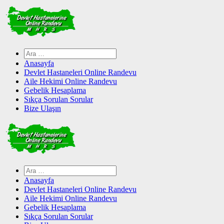
Skip
to
content
Arama:
Anasayfa
Devlet Hastaneleri Online Randevu
Aile Hekimi Online Randevu
Gebelik Hesaplama
Sıkça Sorulan Sorular
Bize Ulaşın
Arama:
Anasayfa
Devlet Hastaneleri Online Randevu
Aile Hekimi Online Randevu
Gebelik Hesaplama
Sıkça Sorulan Sorular