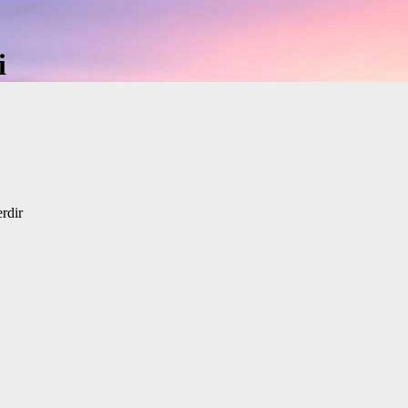
i
erdir