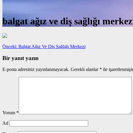
balgat ağız ve diş sağlığı merkez
Yazı
Önceki
Önceki:
Balgat Ağız Ve Diş Sağlığı Merkezi
yazı:
gezinmesi
Bir yanıt yazın
E-posta adresiniz yayınlanmayacak.
Gerekli alanlar
*
ile işaretlenmişl
Yorum
*
Ad