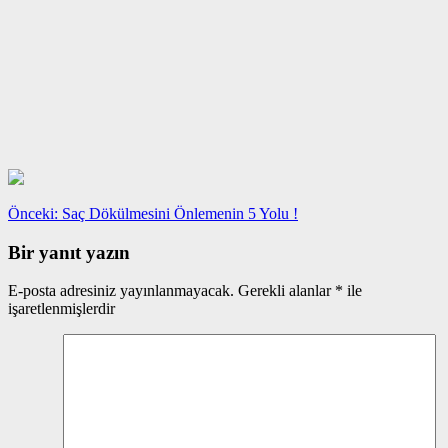
Yazı
Önceki
Önceki:
Saç Dökülmesini Önlemenin 5 Yolu !
yazı:
gezinmesi
Bir yanıt yazın
E-posta adresiniz yayınlanmayacak.
Gerekli alanlar
*
ile
işaretlenmişlerdir