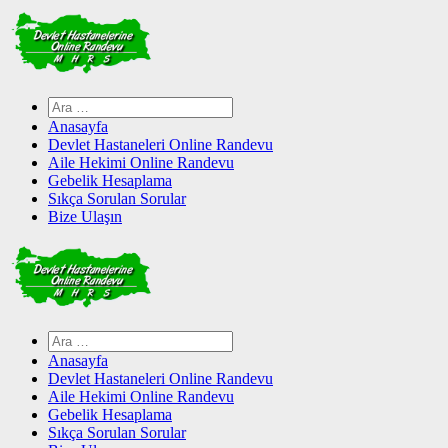
Skip
to
content
Arama:
Anasayfa
Devlet Hastaneleri Online Randevu
Aile Hekimi Online Randevu
Gebelik Hesaplama
Sıkça Sorulan Sorular
Bize Ulaşın
Arama:
Anasayfa
Devlet Hastaneleri Online Randevu
Aile Hekimi Online Randevu
Gebelik Hesaplama
Sıkça Sorulan Sorular