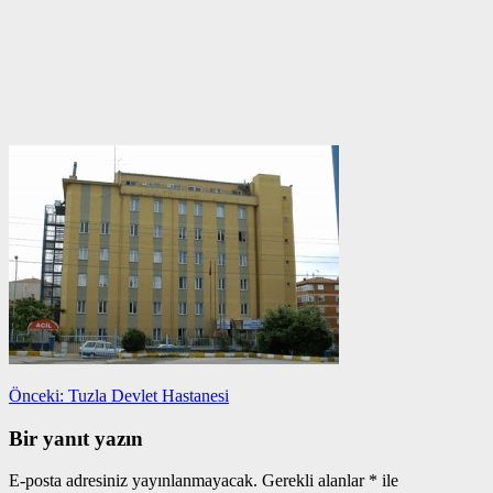
Yazı
Önceki
Önceki:
Tuzla Devlet Hastanesi
yazı:
gezinmesi
Bir yanıt yazın
E-posta adresiniz yayınlanmayacak.
Gerekli alanlar
*
ile