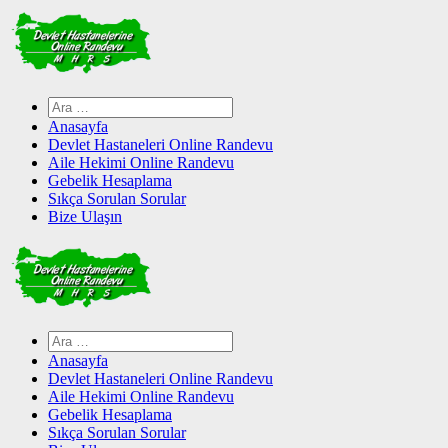
Skip
to
content
Arama:
Anasayfa
Devlet Hastaneleri Online Randevu
Aile Hekimi Online Randevu
Gebelik Hesaplama
Sıkça Sorulan Sorular
Bize Ulaşın
Arama:
Anasayfa
Devlet Hastaneleri Online Randevu
Aile Hekimi Online Randevu
Gebelik Hesaplama
Sıkça Sorulan Sorular