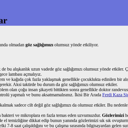
ar
rkında olmadan
göz sağlığımızı
olumsuz yönde etkiliyor.
de bu alışkanlık uzun vadede göz sağlığımızı olumsuz yönde etkiler. Çü
gece lambası açmalıyız.
m ve kağıda çok fazla yaklaşmak genellikle çocuklukta edinilen bir alış
erekir. Aksi taktirde bu durum da göz sağlığımızı olumsuz etkiler.
m olan çoğu insan şikayeti bittikten sonra genellikle doktor randevusun
trolü yapmalı ve bunu aksatmamalısınız. İkisi Bir Arada
Ferdi Kaza Si
mak sadece cilt değil göz sağlığımızı da olumsuz etkiler. Bu nedenle, k
m bakteri ve mikroplara en fazla temas eden uzvumuzdur.
Gözlerimizi
h
nle el temizliğine dikkat edip bunun yanında gözlerimizi sık sık ovuştu
ki 7-8 saat çalışıldığını ve bu çalışma sırasında bilgisayardan gelen su