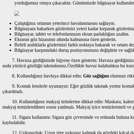
yorduğumuz ortaya çıkacaktır. Günümüzde bilgisayar kullanılmad
Çalıştığınız ortamın yeterince havalanmasını sağlayın.
Bilgisayara bakarken gözlerinizi yeteri kadar kırparak gözlerini
Bilgisayar, tablet ve telefonlarınızın ekran parlaklığını azaltın.
Ekranın göz hizasının altında kalmasına özen gösterin.
Belirli aralıklarla gözlerinizi farklı noktaya bakarak ve ortam de
Bilgisayar karşısındaki duruş pozisyonunuzu değiştirin ve sağlıkl
7. Havuza girdiğinizde hijyene özen gösterin: Havuza girdiğinizde g
suda yüzücü gözlüğü takmalısınız.Özellikle havuz kalabalıksa bu kura
8. Kullandığınız havluya dikkat edin:
Göz sağlığını
olumsuz etkil
9. Kontak lenslerle uyumayın: Eğer gözlük takmak yerine kontak len
çıkarılmalı.
10. Kullandığınız makyaj ürünlerine dikkat edin: Maskara, kalem, eye
makyaj temizlendikten sonra yatılmalı. Makyaj iyice temizlenmeli ve 
11. Sigara kullanımı: Sigara göz çevresinde ve retinada buluna kılca
kaybolabilir.
12. Uykusuzluk: Uzun süre uykusuz kalmak da gözdeki kılcal damarl