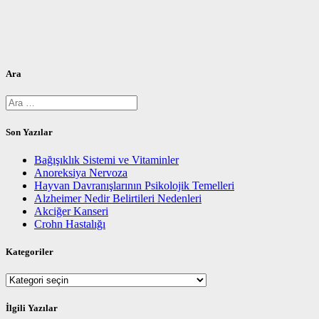
Ara
Arama:
Son Yazılar
Bağışıklık Sistemi ve Vitaminler
Anoreksiya Nervoza
Hayvan Davranışlarının Psikolojik Temelleri
Alzheimer Nedir Belirtileri Nedenleri
Akciğer Kanseri
Crohn Hastalığı
Kategoriler
Kategoriler
İlgili Yazılar