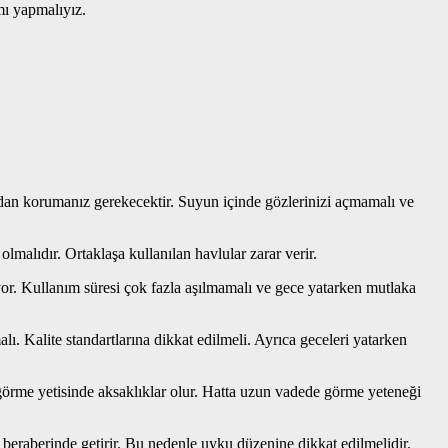
mı yapmalıyız.
dan korumanız gerekecektir. Suyun içinde gözlerinizi açmamalı ve
lmalıdır. Ortaklaşa kullanılan havlular zarar verir.
r. Kullanım süresi çok fazla aşılmamalı ve gece yatarken mutlaka
 Kalite standartlarına dikkat edilmeli. Ayrıca geceleri yatarken
görme yetisinde aksaklıklar olur. Hatta uzun vadede görme yeteneği
raberinde getirir. Bu nedenle uyku düzenine dikkat edilmelidir.