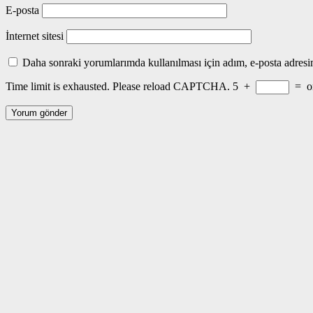
E-posta
İnternet sitesi
Daha sonraki yorumlarımda kullanılması için adım, e-posta adresim
Time limit is exhausted. Please reload CAPTCHA.
5
+
=
o