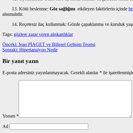
13. Kötü beslenme:
Göz sağlığını
etkileyen faktörlerin içinde
be
alınmalıdır.
14. Reçetesiz ilaç kullanmak: Gözde çapaklanma ve kuruluk yaşayan i
Tags:
gözlere zarar veren alışkanlıklar
Yazı
Önceki
Önceki:
Jean PİAGET ve Bilişsel Gelişim Teorisi
yazı:
Sonraki
Sonraki:
Hipertansiyon Nedir
gezinmesi
yazı:
Bir yanıt yazın
E-posta adresiniz yayınlanmayacak.
Gerekli alanlar
*
ile işaretlenmişl
Yorum
*
Ad