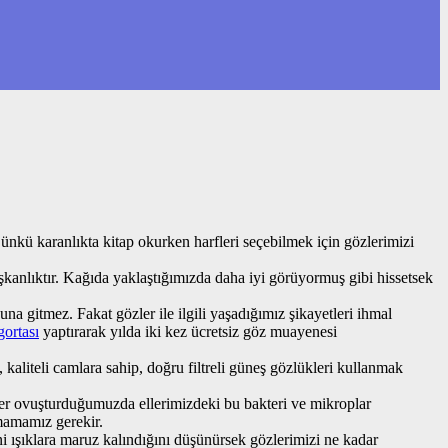
nkü karanlıkta kitap okurken harfleri seçebilmek için gözlerimizi
kanlıktır. Kağıda yaklaştığımızda daha iyi görüyormuş gibi hissetsek
a gitmez. Fakat gözler ile ilgili yaşadığımız şikayetleri ihmal
gortası
yaptırarak yılda iki kez ücretsiz göz muayenesi
aliteli camlara sahip, doğru filtreli güneş gözlükleri kullanmak
er ovuşturduğumuzda ellerimizdeki bu bakteri ve mikroplar
rmamamız gerekir.
ni ışıklara maruz kalındığını düşünürsek gözlerimizi ne kadar