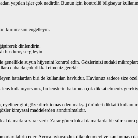
an yapılan işler çok nadirdir. Bunun için kontrollü bilgisayar kullanı
zin kurumasını engelleyin.
ğiştirerek dinlendirin.
ı bir duruş sergileyin.
enellikle suyun hijyenini kontrol edin. Gözlerinizi sudaki mikroplar
llara daha da çok dikkat etmeniz gerekir.
eyen hatalardan biri de kullanılan havludur. Havlunuz sadece size özel o
s kullanıyorsanız, bu lenslerin bakımına çok dikkat etmeniz gerekiyo
liner gibi göze direk temas eden makyaj ürünleri dikkatli kullanılmalı.
gözler kimyasal maddelerden arındırılmalıdır.
l damarlara zarar verir. Zarar gören kılcal damarlarda bir süre sonra 
arı tahrip eder. Ayrıca uykusuzluk dikenlenmeyi ve kanlanmayı da be