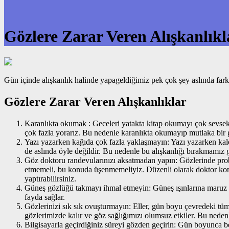
Gözlere Zarar Veren Alışkanlıkl
Gün içinde alışkanlık halinde yapageldiğimiz pek çok şey aslında fa
Gözlere Zarar Veren Alışkanlıklar
Karanlıkta okumak : Geceleri yatakta kitap okumayı çok sevsek 
çok fazla yorarız. Bu nedenle karanlıkta okumayıp mutlaka bir 
Yazı yazarken kağıda çok fazla yaklaşmayın: Yazı yazarken kale
de aslında öyle değildir. Bu nedenle bu alışkanlığı bırakmamız g
Göz doktoru randevularınızı aksatmadan yapın: Gözlerinde proble
etmemeli, bu konuda üşenmemeliyiz. Düzenli olarak doktor kon
yaptırabilirsiniz.
Güneş gözlüğü takmayı ihmal etmeyin: Güneş ışınlarına maruz kal
fayda sağlar.
Gözlerinizi sık sık ovuşturmayın: Eller, gün boyu çevredeki tü
gözlerimizde kalır ve göz sağlığımızı olumsuz etkiler. Bu nede
Bilgisayarla geçirdiğiniz süreyi gözden geçirin: Gün boyunca bel