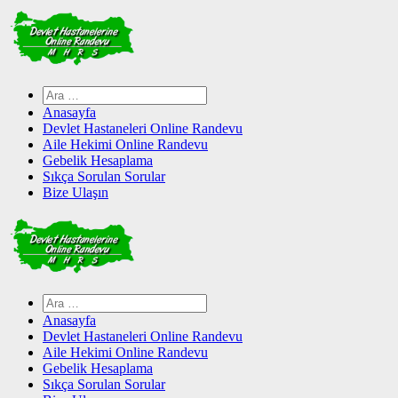
Skip
to
content
Arama:
Anasayfa
Devlet Hastaneleri Online Randevu
Aile Hekimi Online Randevu
Gebelik Hesaplama
Sıkça Sorulan Sorular
Bize Ulaşın
Arama:
Anasayfa
Devlet Hastaneleri Online Randevu
Aile Hekimi Online Randevu
Gebelik Hesaplama
Sıkça Sorulan Sorular