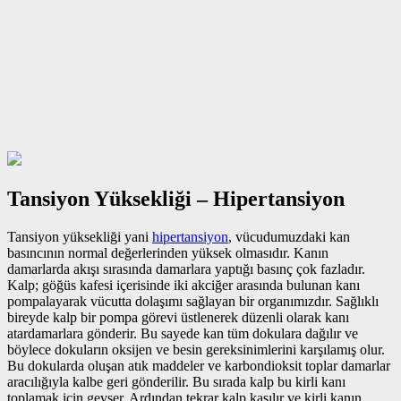
Tansiyon Yüksekliği – Hipertansiyon
Tansiyon yüksekliği yani
hipertansiyon
, vücudumuzdaki kan
basıncının normal değerlerinden yüksek olmasıdır. Kanın
damarlarda akışı sırasında damarlara yaptığı basınç çok fazladır.
Kalp; göğüs kafesi içerisinde iki akciğer arasında bulunan kanı
pompalayarak vücutta dolaşımı sağlayan bir organımızdır. Sağlıklı
bireyde kalp bir pompa görevi üstlenerek düzenli olarak kanı
atardamarlara gönderir. Bu sayede kan tüm dokulara dağılır ve
böylece dokuların oksijen ve besin gereksinimlerini karşılamış olur.
Bu dokularda oluşan atık maddeler ve karbondioksit toplar damarlar
aracılığıyla kalbe geri gönderilir. Bu sırada kalp bu kirli kanı
toplamak için gevşer. Ardından tekrar kalp kasılır ve kirli kanın