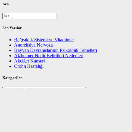
Ara
Arama:
Son Yazılar
Bağışıklık Sistemi ve Vitaminler
Anoreksiya Nervoza
Hayvan Davranışlarının Psikolojik Temelleri
Alzheimer Nedir Belirtileri Nedenleri
Akciğer Kanseri
Crohn Hastalığı
Kategoriler
Kategoriler
İlgili Yazılar
Tansiyon ilaçları
Yüksek Tansiyon – Hipertansiyon
© 2026 MHRS Online Randevu. WordPress ve
Highlight Theme