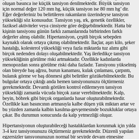
oluşan basınca ise küçük tansiyon denilmektedir. Büyük tansiyon
için normal değer 120 mm hg, küçük tansiyon ise 80 mm hg’ dir.
Eğer değerleriniz bu belirtileren rakamların üzerindeyse tansiyon
yüksekliği söz konusudur. Tansiyon yaş, ırk, genetik özellikler,
faziksel aktiviteler veya cinsiyete göre değişebilmektedir. Hatta bir
kişinin tansiyonu günün farklı zamanlarında birbirinden farklı
değerler almış olabilir. Hipertansiyon, çeşitli birçok sebepden
kaynaklı olarak ortaya çıkmış olabilmektedir. İlaçlar, aşırı kilo, şeker
hastalığı, kolesterol yüksekliği veya fazla miktarda tuz alımı gibi
birçok nedenden dolayı oluşabilmektedir. Yaş ilerledikçe tansiyon
yüksekliğinin görülme riski artmaktadır. Özellikle kadınlarda
menopozdan sonra görülme riski daha fazladır. Tansiyonu yükselmiş
olan bireyde baş ağrısı, burun kanaması, kulak çınlaması, çarpıntı,
bulanık görme ve baş dönmesi gibi belirtiler gözükebilmektedir. Bu
bulgular ortaya çıktığı anda hemen tansiyonunuzu ölçtürmeniz
gerekmektedir. Devamlı görülen kontrol edilemeyen tansiyon
yüksekliği zamanla vücuda birçok zarar verebilmektedir. Kalp,
beyin, böbrek gibi birçok organlarda hasar oluşturabilmektedir.
Özellikle kan basıncının artmasıyla kalbe düşen yük miktarı artar ve
bu yüzden zamanla kalbin kasılma-gevşemesinde bozukluklar ortaya
çıkar. Bu durumun sonucunda da kalp yetmezliği oluşur.
Hipertansiyonun oluşturabileceği hastalıklardan korunmak için yılda
3-4 kez tansiyonunuzu ölçtürmeniz gerekmektedir. Düzenli yapılan
egzersizler tansyonunuzun normal bir seyirde devam etmesine