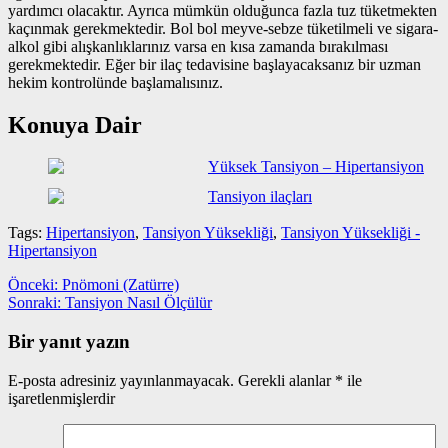
yardımcı olacaktır. Ayrıca mümkün olduğunca fazla tuz tüketmekten
kaçınmak gerekmektedir. Bol bol meyve-sebze tüketilmeli ve sigara-
alkol gibi alışkanlıklarınız varsa en kısa zamanda bırakılması
gerekmektedir. Eğer bir ilaç tedavisine başlayacaksanız bir uzman
hekim kontrolünde başlamalısınız.
Konuya Dair
Yüksek Tansiyon – Hipertansiyon
Tansiyon ilaçları
Tags:
Hipertansiyon
,
Tansiyon Yüksekliği
,
Tansiyon Yüksekliği -
Hipertansiyon
Yazı
Önceki
Önceki:
Pnömoni (Zatürre)
yazı:
Sonraki
Sonraki:
Tansiyon Nasıl Ölçülür
gezinmesi
yazı:
Bir yanıt yazın
E-posta adresiniz yayınlanmayacak.
Gerekli alanlar
*
ile
işaretlenmişlerdir