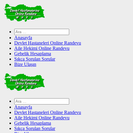
Skip
to
content
Arama:
Anasayfa
Devlet Hastaneleri Online Randevu
Aile Hekimi Online Randevu
Gebelik Hesaplama
Sıkça Sorulan Sorular
Bize Ulaşın
Arama:
Anasayfa
Devlet Hastaneleri Online Randevu
Aile Hekimi Online Randevu
Gebelik Hesaplama
Sıkça Sorulan Sorular