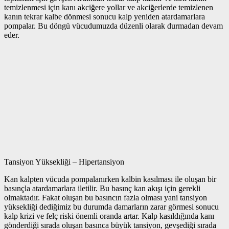
temizlenmesi için kanı akciğere yollar ve akciğerlerde temizlenen
kanın tekrar kalbe dönmesi sonucu kalp yeniden atardamarlara
pompalar. Bu döngü vücudumuzda düzenli olarak durmadan devam
eder.
Tansiyon Yüksekliği – Hipertansiyon
Kan kalpten vücuda pompalanırken kalbin kasılması ile oluşan bir
basınçla atardamarlara iletilir. Bu basınç kan akışı için gerekli
olmaktadır. Fakat oluşan bu basıncın fazla olması yani tansiyon
yüksekliği dediğimiz bu durumda damarların zarar görmesi sonucu
kalp krizi ve felç riski önemli oranda artar. Kalp kasıldığında kanı
gönderdiği sırada oluşan basınca büyük tansiyon, gevşediği sırada